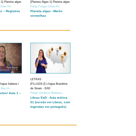
-1] Planeta algas
[Planeta Algas-1] Planeta algas
 Chow Ho
Fanly Fungyi Chow Ho
as – Registros
Planeta algas –Marés
vermelhas
LETRAS
ngua Italiana I
[FLL1024-2] Língua Brasileira
a Baccin
de Sinais - EAD
artire! Aula 1 –
Felipe Venâncio Barbosa...
Libras EaD - Aula teórica
01 (versão em Libras, com
legendas em português)