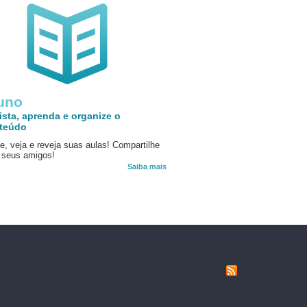
uno
ista, aprenda e organize o
teúdo
e, veja e reveja suas aulas! Compartilhe
seus amigos!
Saiba mais