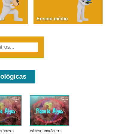
PAOLA GIUSTINA BACCIN
ire, fare, partire! Aula 1 – parte 1
ão
Ensino médio
iológicas
IOLÓGICAS
CIÊNCIAS BIOLÓGICAS