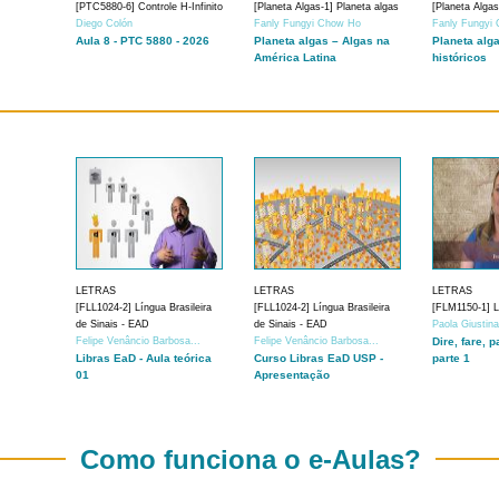
[PTC5880-6] Controle H-Infinito
[Planeta Algas-1] Planeta algas
[Planeta Algas
Diego Colón
Fanly Fungyi Chow Ho
Fanly Fungyi
Aula 8 - PTC 5880 - 2026
Planeta algas – Algas na
Planeta alg
América Latina
históricos
LETRAS
LETRAS
LETRAS
[FLL1024-2] Língua Brasileira
[FLL1024-2] Língua Brasileira
[FLM1150-1] Lí
de Sinais - EAD
de Sinais - EAD
Paola Giustin
Felipe Venâncio Barbosa...
Felipe Venâncio Barbosa...
Dire, fare, p
Libras EaD - Aula teórica
Curso Libras EaD USP -
parte 1
01
Apresentação
Como funciona o e-Aulas?