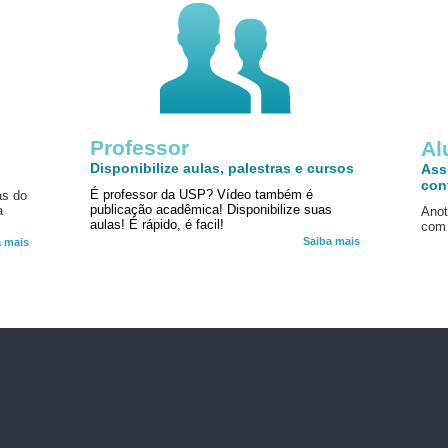
Professor
!
Al
Disponibilize aulas, palestras e cursos
Ass
con
É professor da USP? Vídeo também é
as do
publicação acadêmica! Disponibilize suas
a
Anot
aulas! É rápido, é facil!
com 
Saiba mais
a mais