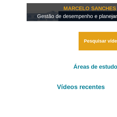
OTEO...
MARCELO SANCHES 
 - 2026
Gestão de desempenho e planejame
Pesquisar víd
Áreas de estud
Vídeos recentes