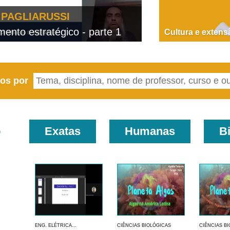
PAGLIARUSSI
nto estratégico - parte 1
D
Cultura e extens
eos por
o
Exatas
Humanas
B
ENG. ELÉTRICA...
CIÊNCIAS BIOLÓGICAS
CIÊNCIAS B