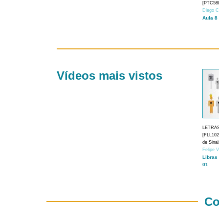
[PTC588
Diego C
Aula 8
Vídeos mais vistos
LETRA
[FLL1024
de Sina
Felipe 
Libras
01
Co