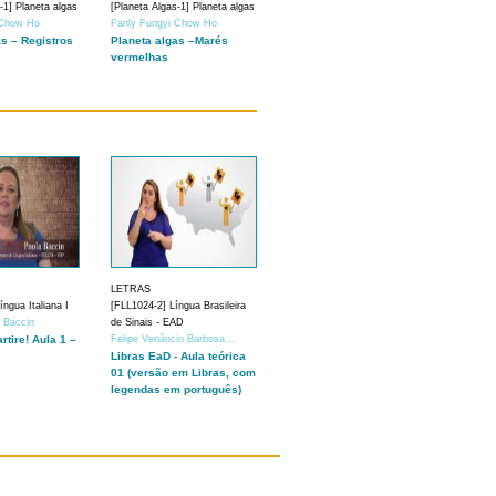
-1] Planeta algas
[Planeta Algas-1] Planeta algas
 Chow Ho
Fanly Fungyi Chow Ho
as – Registros
Planeta algas –Marés
vermelhas
LETRAS
ngua Italiana I
[FLL1024-2] Língua Brasileira
a Baccin
de Sinais - EAD
artire! Aula 1 –
Felipe Venâncio Barbosa...
Libras EaD - Aula teórica
01 (versão em Libras, com
legendas em português)