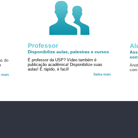
Professor
!
Al
Disponibilize aulas, palestras e cursos
Ass
con
É professor da USP? Vídeo também é
as do
publicação acadêmica! Disponibilize suas
a
Anot
aulas! É rápido, é facil!
com 
Saiba mais
a mais