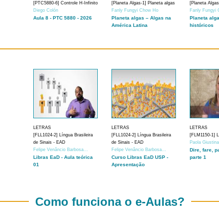
[PTC5880-6] Controle H-Infinito
[Planeta Algas-1] Planeta algas
[Planeta Algas
Diego Colón
Fanly Fungyi Chow Ho
Fanly Fungyi
Aula 8 - PTC 5880 - 2026
Planeta algas – Algas na
Planeta alg
América Latina
históricos
LETRAS
LETRAS
LETRAS
[FLL1024-2] Língua Brasileira
[FLL1024-2] Língua Brasileira
[FLM1150-1] Lí
de Sinais - EAD
de Sinais - EAD
Paola Giustin
Felipe Venâncio Barbosa...
Felipe Venâncio Barbosa...
Dire, fare, p
Libras EaD - Aula teórica
Curso Libras EaD USP -
parte 1
01
Apresentação
Como funciona o e-Aulas?