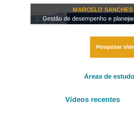
OTEO...
MARCELO SANCHES 
 - 2026
Gestão de desempenho e planejame
Pesquisar víd
Áreas de estud
Vídeos recentes