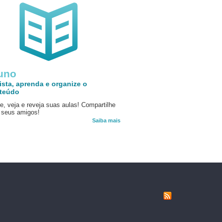
uno
ista, aprenda e organize o
teúdo
e, veja e reveja suas aulas! Compartilhe
seus amigos!
Saiba mais