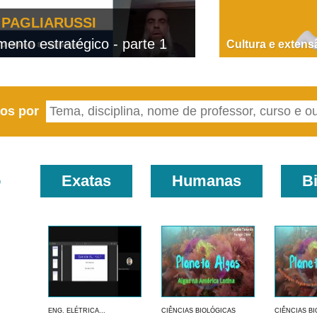
PAGLIARUSSI
nto estratégico - parte 1
D
Cultura e extens
eos por
o
Exatas
Humanas
B
ENG. ELÉTRICA...
CIÊNCIAS BIOLÓGICAS
CIÊNCIAS B