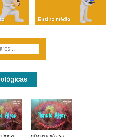
PAOLA GIUSTINA BACCIN
ire, fare, partire! Aula 1 – parte 1
ão
Ensino médio
iológicas
IOLÓGICAS
CIÊNCIAS BIOLÓGICAS