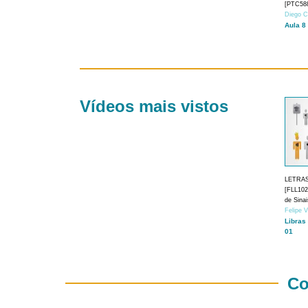
[PTC588
Diego C
Aula 8
Vídeos mais vistos
LETRA
[FLL1024
de Sina
Felipe 
Libras
01
Co