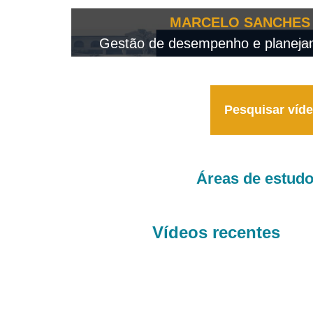
OTEO...
MARCELO SANCHES 
 - 2026
Gestão de desempenho e planejame
Pesquisar víd
Áreas de estud
Vídeos recentes