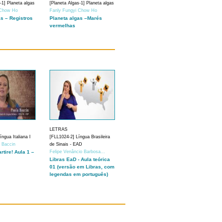
-1] Planeta algas
[Planeta Algas-1] Planeta algas
 Chow Ho
Fanly Fungyi Chow Ho
as – Registros
Planeta algas –Marés
vermelhas
LETRAS
ngua Italiana I
[FLL1024-2] Língua Brasileira
a Baccin
de Sinais - EAD
artire! Aula 1 –
Felipe Venâncio Barbosa...
Libras EaD - Aula teórica
01 (versão em Libras, com
legendas em português)