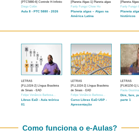
[PTC5880-6] Controle H-Infinito
[Planeta Algas-1] Planeta algas
[Planeta Algas
Diego Colón
Fanly Fungyi Chow Ho
Fanly Fungyi
Aula 8 - PTC 5880 - 2026
Planeta algas – Algas na
Planeta alg
América Latina
históricos
LETRAS
LETRAS
LETRAS
[FLL1024-2] Língua Brasileira
[FLL1024-2] Língua Brasileira
[FLM1150-1] Lí
de Sinais - EAD
de Sinais - EAD
Paola Giustin
Felipe Venâncio Barbosa...
Felipe Venâncio Barbosa...
Dire, fare, p
Libras EaD - Aula teórica
Curso Libras EaD USP -
parte 1
01
Apresentação
Como funciona o e-Aulas?