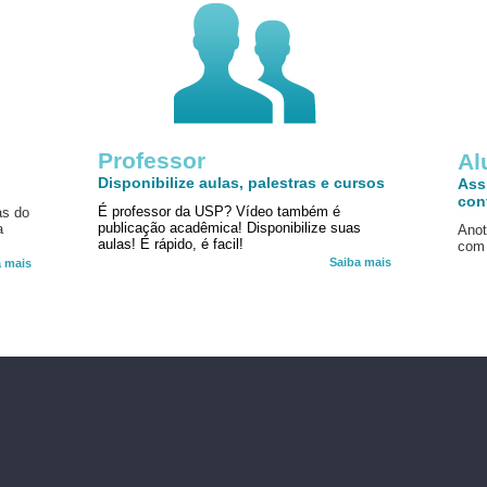
Professor
!
Al
Disponibilize aulas, palestras e cursos
Ass
con
É professor da USP? Vídeo também é
as do
publicação acadêmica! Disponibilize suas
a
Anot
aulas! É rápido, é facil!
com 
Saiba mais
a mais