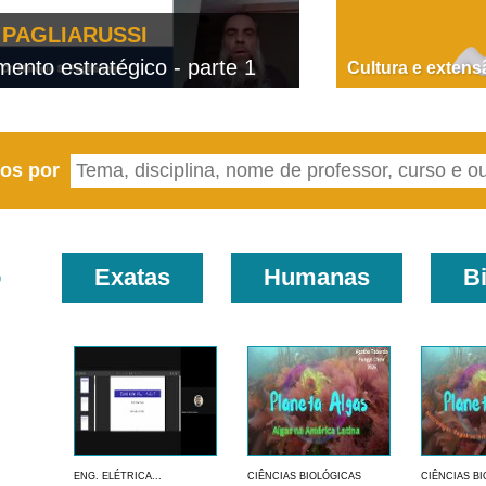
PAGLIARUSSI
nto estratégico - parte 1
D
Cultura e extens
eos por
o
Exatas
Humanas
B
ENG. ELÉTRICA...
CIÊNCIAS BIOLÓGICAS
CIÊNCIAS B