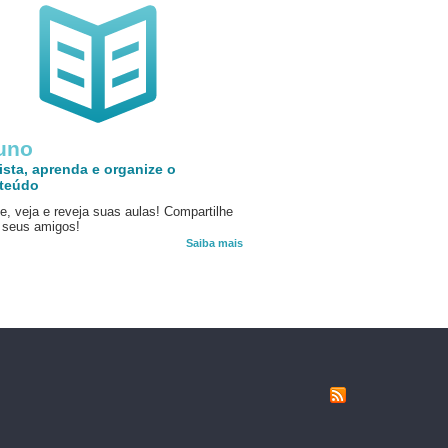
uno
ista, aprenda e organize o
teúdo
e, veja e reveja suas aulas! Compartilhe
seus amigos!
Saiba mais