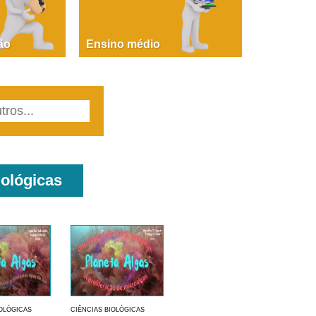
PAOLA GIUSTINA BACCIN
ire, fare, partire! Aula 1 – parte 1
ão
Ensino médio
iológicas
IOLÓGICAS
CIÊNCIAS BIOLÓGICAS