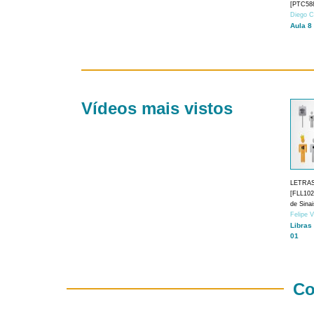
[PTC588
Diego C
Aula 8
Vídeos mais vistos
LETRA
[FLL1024
de Sina
Felipe 
Libras
01
Co