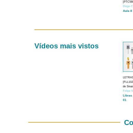
[PTC588
Diego C
Aula 8
Vídeos mais vistos
LETRA
[FLL1024
de Sina
Felipe 
Libras
01
Co