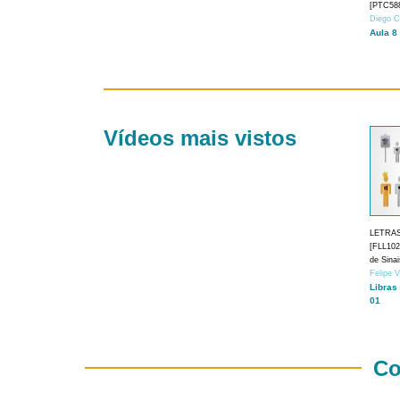
[PTC588
Diego C
Aula 8
Vídeos mais vistos
LETRA
[FLL1024
de Sina
Felipe 
Libras
01
Co