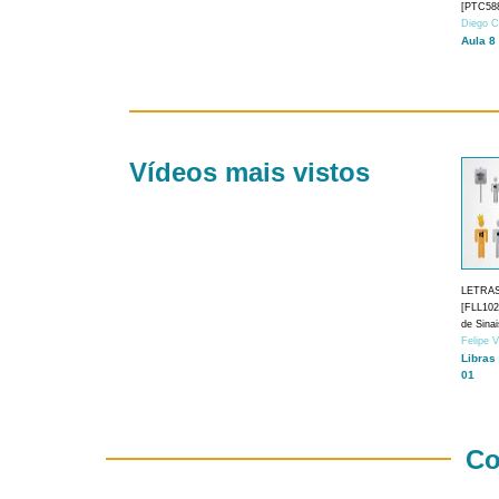
[PTC588
Diego C
Aula 8
Vídeos mais vistos
LETRA
[FLL1024
de Sina
Felipe 
Libras
01
Co