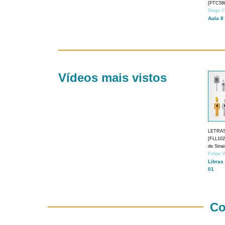
[PTC588
Diego C
Aula 8
Vídeos mais vistos
LETRA
[FLL1024
de Sina
Felipe 
Libras
01
Co