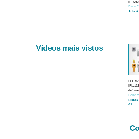
[PTC588
Diego C
Aula 8
Vídeos mais vistos
LETRA
[FLL1024
de Sina
Felipe 
Libras
01
Co