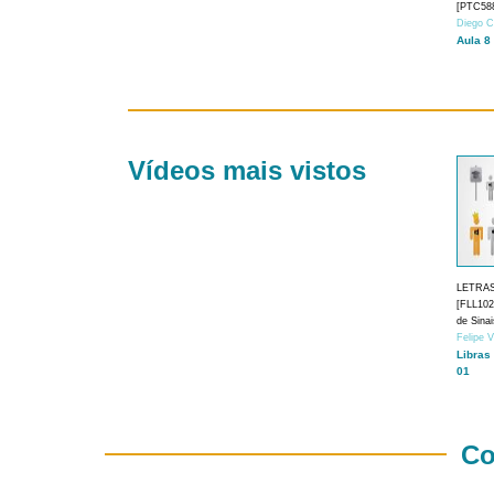
[PTC588
Diego C
Aula 8
Vídeos mais vistos
LETRA
[FLL1024
de Sina
Felipe 
Libras
01
Co