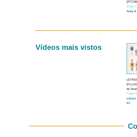
[PTC588
Diego C
Aula 8
Vídeos mais vistos
LETRA
[FLL1024
de Sina
Felipe 
Libras
01
Co