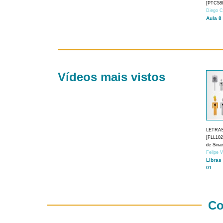
[PTC588
Diego C
Aula 8
Vídeos mais vistos
LETRA
[FLL1024
de Sina
Felipe 
Libras
01
Co