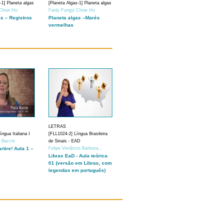
-1] Planeta algas
[Planeta Algas-1] Planeta algas
 Chow Ho
Fanly Fungyi Chow Ho
as – Registros
Planeta algas –Marés
vermelhas
LETRAS
ngua Italiana I
[FLL1024-2] Língua Brasileira
a Baccin
de Sinais - EAD
artire! Aula 1 –
Felipe Venâncio Barbosa...
Libras EaD - Aula teórica
01 (versão em Libras, com
legendas em português)