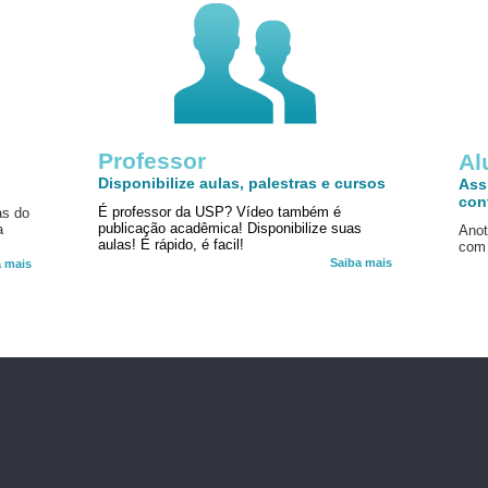
Professor
!
Al
Disponibilize aulas, palestras e cursos
Ass
con
É professor da USP? Vídeo também é
as do
publicação acadêmica! Disponibilize suas
a
Anot
aulas! É rápido, é facil!
com 
Saiba mais
a mais