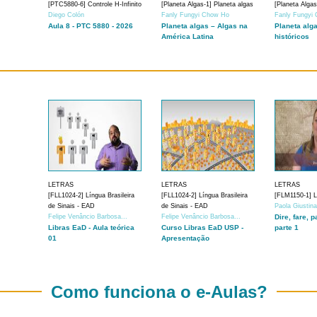
[PTC5880-6] Controle H-Infinito
[Planeta Algas-1] Planeta algas
[Planeta Algas
Diego Colón
Fanly Fungyi Chow Ho
Fanly Fungyi
Aula 8 - PTC 5880 - 2026
Planeta algas – Algas na
Planeta alg
América Latina
históricos
LETRAS
LETRAS
LETRAS
[FLL1024-2] Língua Brasileira
[FLL1024-2] Língua Brasileira
[FLM1150-1] Lí
de Sinais - EAD
de Sinais - EAD
Paola Giustin
Felipe Venâncio Barbosa...
Felipe Venâncio Barbosa...
Dire, fare, p
Libras EaD - Aula teórica
Curso Libras EaD USP -
parte 1
01
Apresentação
Como funciona o e-Aulas?