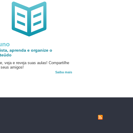
uno
ista, aprenda e organize o
teúdo
e, veja e reveja suas aulas! Compartilhe
seus amigos!
Saiba mais