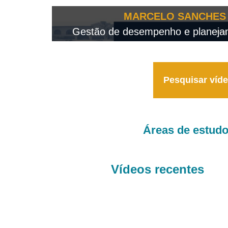
OTEO...
MARCELO SANCHES 
 - 2026
Gestão de desempenho e planejame
Pesquisar víd
Áreas de estud
Vídeos recentes