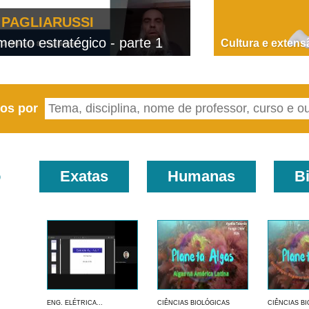
PAGLIARUSSI
nto estratégico - parte 1
D
Cultura e extens
eos por
o
Exatas
Humanas
B
ENG. ELÉTRICA...
CIÊNCIAS BIOLÓGICAS
CIÊNCIAS B