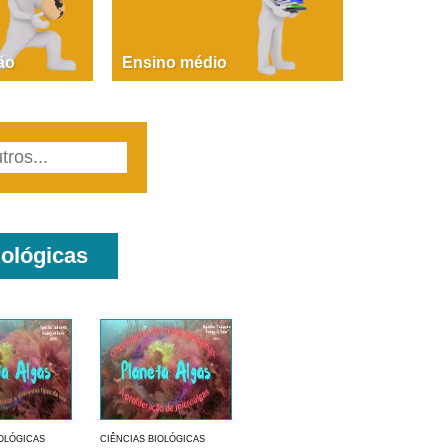
PAOLA GIUSTINA BACCIN
ire, fare, partire! Aula 1 – parte 1
ão
Ensino médio
iológicas
IOLÓGICAS
CIÊNCIAS BIOLÓGICAS