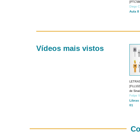
[PTC588
Diego C
Aula 8
Vídeos mais vistos
LETRA
[FLL1024
de Sina
Felipe 
Libras
01
Co