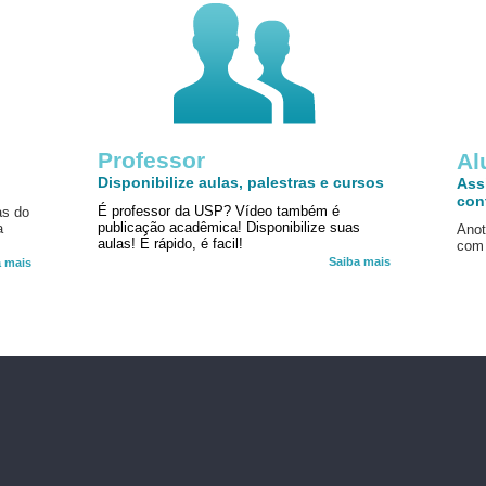
Professor
!
Al
Disponibilize aulas, palestras e cursos
Ass
con
É professor da USP? Vídeo também é
as do
publicação acadêmica! Disponibilize suas
a
Anot
aulas! É rápido, é facil!
com 
Saiba mais
a mais