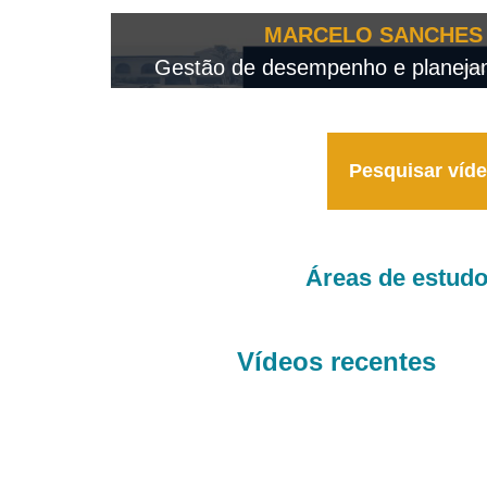
OTEO...
MARCELO SANCHES 
 - 2026
Gestão de desempenho e planejame
Pesquisar víd
Áreas de estud
Vídeos recentes