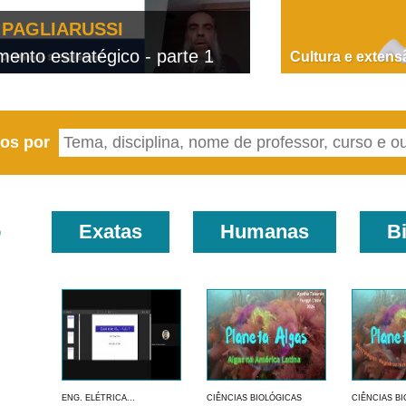
PAGLIARUSSI
nto estratégico - parte 1
D
Cultura e extens
eos por
o
Exatas
Humanas
B
ENG. ELÉTRICA...
CIÊNCIAS BIOLÓGICAS
CIÊNCIAS B