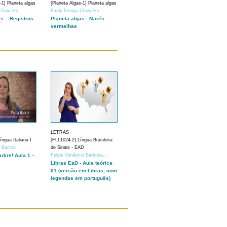
-1] Planeta algas
[Planeta Algas-1] Planeta algas
 Chow Ho
Fanly Fungyi Chow Ho
as – Registros
Planeta algas –Marés
vermelhas
LETRAS
ngua Italiana I
[FLL1024-2] Língua Brasileira
a Baccin
de Sinais - EAD
artire! Aula 1 –
Felipe Venâncio Barbosa...
Libras EaD - Aula teórica
01 (versão em Libras, com
legendas em português)