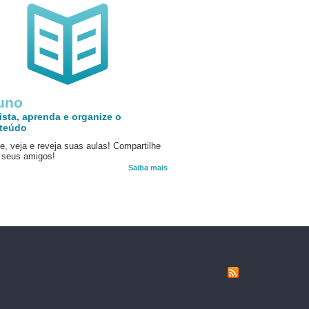
uno
ista, aprenda e organize o
teúdo
e, veja e reveja suas aulas! Compartilhe
seus amigos!
Saiba mais