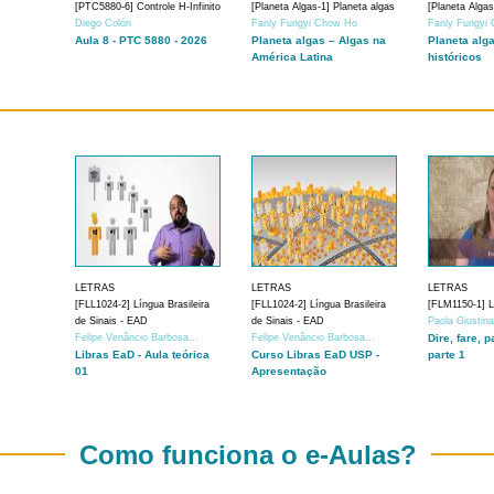
[PTC5880-6] Controle H-Infinito
[Planeta Algas-1] Planeta algas
[Planeta Algas
Diego Colón
Fanly Fungyi Chow Ho
Fanly Fungyi
Aula 8 - PTC 5880 - 2026
Planeta algas – Algas na
Planeta alg
América Latina
históricos
LETRAS
LETRAS
LETRAS
[FLL1024-2] Língua Brasileira
[FLL1024-2] Língua Brasileira
[FLM1150-1] Lí
de Sinais - EAD
de Sinais - EAD
Paola Giustin
Felipe Venâncio Barbosa...
Felipe Venâncio Barbosa...
Dire, fare, p
Libras EaD - Aula teórica
Curso Libras EaD USP -
parte 1
01
Apresentação
Como funciona o e-Aulas?