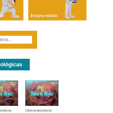
PAOLA GIUSTINA BACCIN
ire, fare, partire! Aula 1 – parte 1
ão
Ensino médio
iológicas
IOLÓGICAS
CIÊNCIAS BIOLÓGICAS