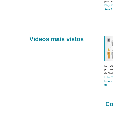
[PTC588
Diego C
Aula 8
Vídeos mais vistos
LETRA
[FLL1024
de Sina
Felipe 
Libras
01
Co