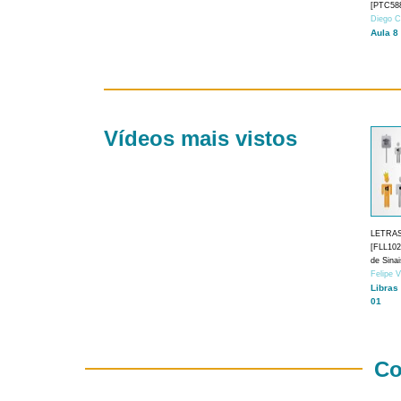
[PTC588
Diego C
Aula 8
Vídeos mais vistos
LETRA
[FLL1024
de Sina
Felipe 
Libras
01
Co