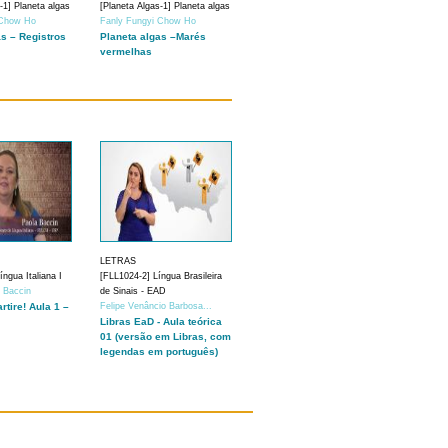
-1] Planeta algas
[Planeta Algas-1] Planeta algas
 Chow Ho
Fanly Fungyi Chow Ho
as – Registros
Planeta algas –Marés
vermelhas
LETRAS
ngua Italiana I
[FLL1024-2] Língua Brasileira
a Baccin
de Sinais - EAD
artire! Aula 1 –
Felipe Venâncio Barbosa...
Libras EaD - Aula teórica
01 (versão em Libras, com
legendas em português)