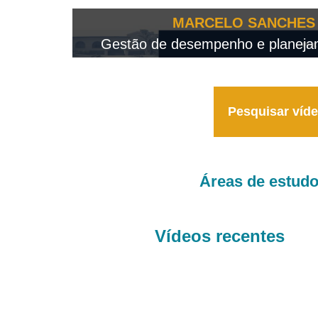
OTEO...
MARCELO SANCHES 
 - 2026
Gestão de desempenho e planejame
Pesquisar víd
Áreas de estud
Vídeos recentes