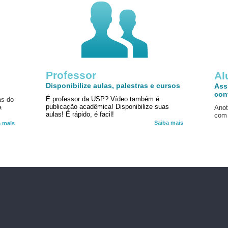
Professor
!
Al
Disponibilize aulas, palestras e cursos
Ass
con
É professor da USP? Vídeo também é
as do
publicação acadêmica! Disponibilize suas
a
Anot
aulas! É rápido, é facil!
com 
Saiba mais
a mais