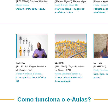
[PTC5880-6] Controle H-Infinito
[Planeta Algas-1] Planeta algas
[Planeta Algas
Diego Colón
Fanly Fungyi Chow Ho
Fanly Fungyi
Aula 8 - PTC 5880 - 2026
Planeta algas – Algas na
Planeta alg
América Latina
históricos
LETRAS
LETRAS
LETRAS
[FLL1024-2] Língua Brasileira
[FLL1024-2] Língua Brasileira
[FLM1150-1] Lí
de Sinais - EAD
de Sinais - EAD
Paola Giustin
Felipe Venâncio Barbosa...
Felipe Venâncio Barbosa...
Dire, fare, p
Libras EaD - Aula teórica
Curso Libras EaD USP -
parte 1
01
Apresentação
Como funciona o e-Aulas?