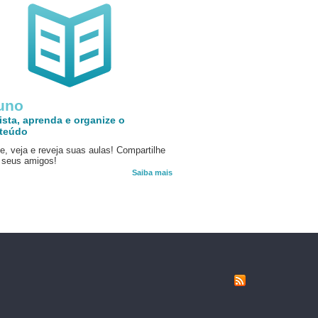
uno
ista, aprenda e organize o
teúdo
e, veja e reveja suas aulas! Compartilhe
seus amigos!
Saiba mais