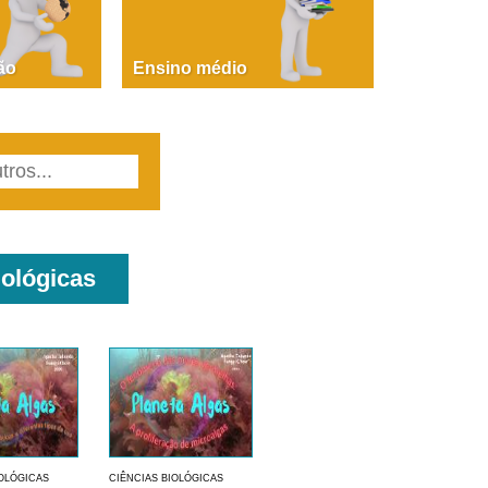
PAOLA GIUSTINA BACCIN
ire, fare, partire! Aula 1 – parte 1
ão
Ensino médio
iológicas
IOLÓGICAS
CIÊNCIAS BIOLÓGICAS