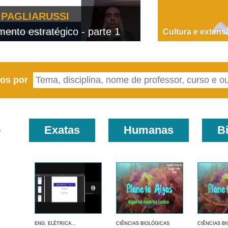
PAGLIARUSSI
nto estratégico - parte 1
D
Cultura e extens
eos por
o
Exatas
Humanas
B
ENG. ELÉTRICA...
CIÊNCIAS BIOLÓGICAS
CIÊNCIAS B