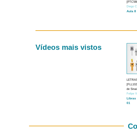
[PTC588
Diego C
Aula 8
Vídeos mais vistos
LETRA
[FLL1024
de Sina
Felipe 
Libras
01
Co