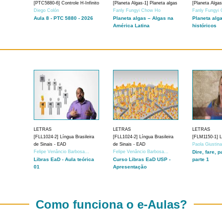
[PTC5880-6] Controle H-Infinito
[Planeta Algas-1] Planeta algas
[Planeta Algas
Diego Colón
Fanly Fungyi Chow Ho
Fanly Fungyi
Aula 8 - PTC 5880 - 2026
Planeta algas – Algas na
Planeta alg
América Latina
históricos
LETRAS
LETRAS
LETRAS
[FLL1024-2] Língua Brasileira
[FLL1024-2] Língua Brasileira
[FLM1150-1] Lí
de Sinais - EAD
de Sinais - EAD
Paola Giustin
Felipe Venâncio Barbosa...
Felipe Venâncio Barbosa...
Dire, fare, p
Libras EaD - Aula teórica
Curso Libras EaD USP -
parte 1
01
Apresentação
Como funciona o e-Aulas?