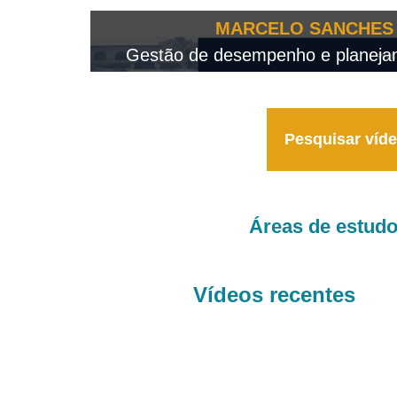
OTEO...
MARCELO SANCHES 
 - 2026
Gestão de desempenho e planejame
Pesquisar víd
Áreas de estud
Vídeos recentes