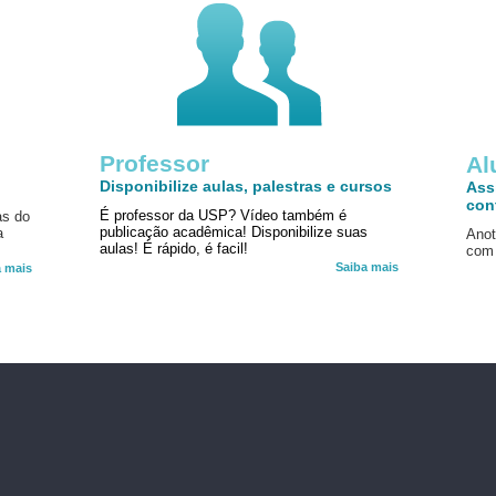
Professor
!
Al
Disponibilize aulas, palestras e cursos
Ass
con
É professor da USP? Vídeo também é
as do
publicação acadêmica! Disponibilize suas
a
Anot
aulas! É rápido, é facil!
com 
Saiba mais
a mais