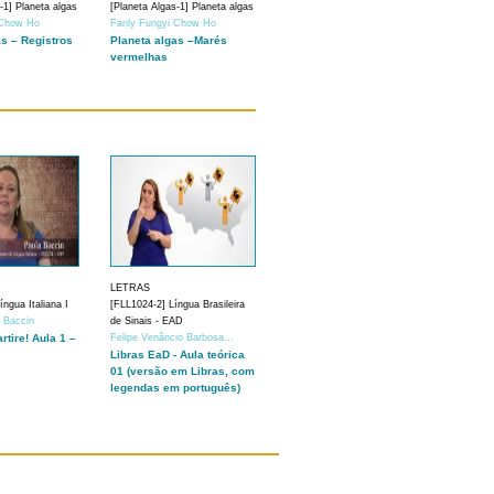
-1] Planeta algas
[Planeta Algas-1] Planeta algas
 Chow Ho
Fanly Fungyi Chow Ho
as – Registros
Planeta algas –Marés
vermelhas
LETRAS
ngua Italiana I
[FLL1024-2] Língua Brasileira
a Baccin
de Sinais - EAD
artire! Aula 1 –
Felipe Venâncio Barbosa...
Libras EaD - Aula teórica
01 (versão em Libras, com
legendas em português)