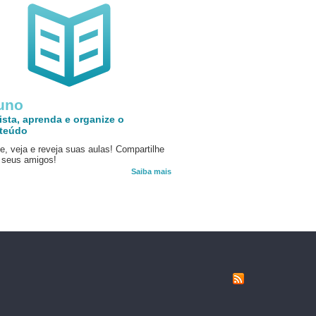
uno
ista, aprenda e organize o
teúdo
e, veja e reveja suas aulas! Compartilhe
seus amigos!
Saiba mais