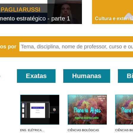
PAGLIARUSSI
nto estratégico - parte 1
D
Cultura e extens
eos por
o
Exatas
Humanas
B
ENG. ELÉTRICA...
CIÊNCIAS BIOLÓGICAS
CIÊNCIAS B