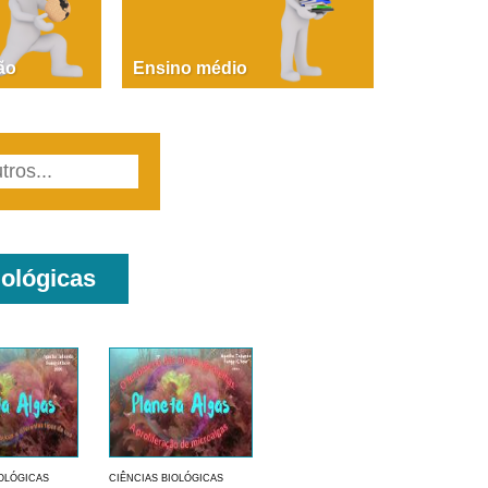
PAOLA GIUSTINA BACCIN
ire, fare, partire! Aula 1 – parte 1
ão
Ensino médio
iológicas
IOLÓGICAS
CIÊNCIAS BIOLÓGICAS