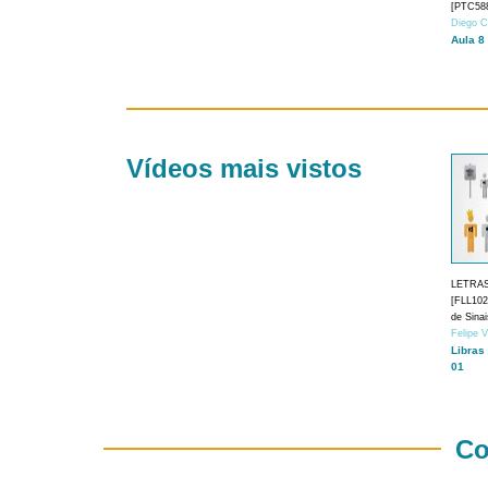
[PTC588
Diego C
Aula 8
Vídeos mais vistos
LETRA
[FLL1024
de Sina
Felipe 
Libras
01
Co