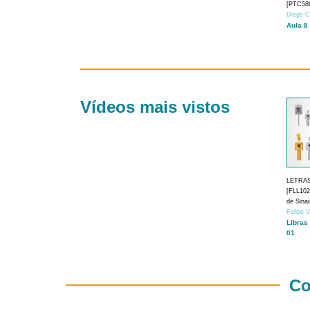
[PTC588
Diego C
Aula 8
Vídeos mais vistos
LETRA
[FLL1024
de Sina
Felipe 
Libras
01
Co