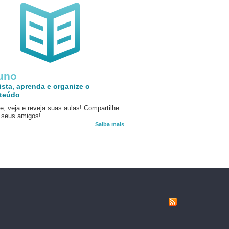
uno
ista, aprenda e organize o
teúdo
e, veja e reveja suas aulas! Compartilhe
seus amigos!
Saiba mais