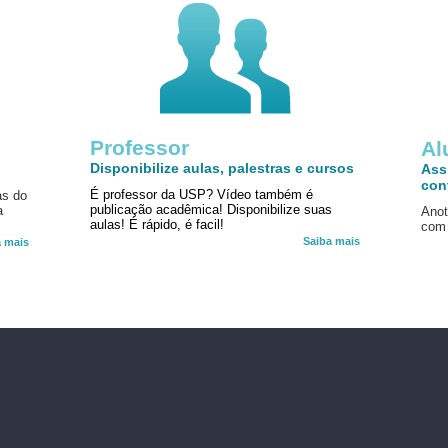
Professor
!
Al
Disponibilize aulas, palestras e cursos
Ass
con
É professor da USP? Vídeo também é
as do
publicação acadêmica! Disponibilize suas
a
Anot
aulas! É rápido, é facil!
com 
Saiba mais
a mais