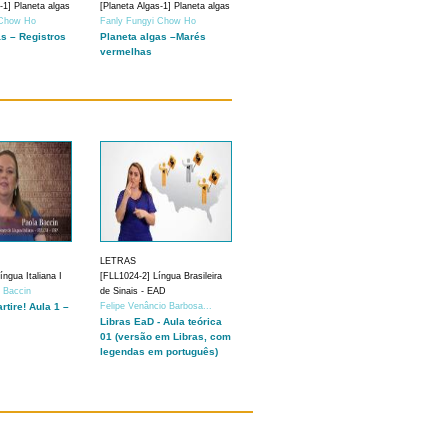
-1] Planeta algas
[Planeta Algas-1] Planeta algas
 Chow Ho
Fanly Fungyi Chow Ho
as – Registros
Planeta algas –Marés
vermelhas
LETRAS
ngua Italiana I
[FLL1024-2] Língua Brasileira
a Baccin
de Sinais - EAD
artire! Aula 1 –
Felipe Venâncio Barbosa...
Libras EaD - Aula teórica
01 (versão em Libras, com
legendas em português)