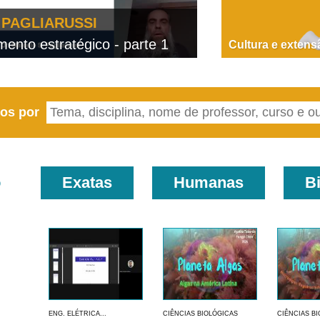
PAGLIARUSSI
nto estratégico - parte 1
D
Cultura e extens
eos por
o
Exatas
Humanas
B
ENG. ELÉTRICA...
CIÊNCIAS BIOLÓGICAS
CIÊNCIAS B