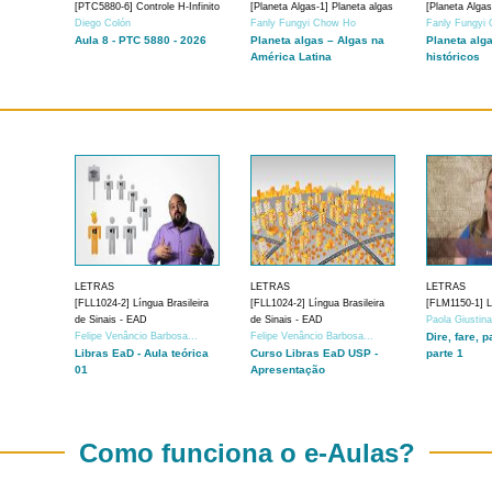
[PTC5880-6] Controle H-Infinito
[Planeta Algas-1] Planeta algas
[Planeta Algas
Diego Colón
Fanly Fungyi Chow Ho
Fanly Fungyi
Aula 8 - PTC 5880 - 2026
Planeta algas – Algas na
Planeta alg
América Latina
históricos
LETRAS
LETRAS
LETRAS
[FLL1024-2] Língua Brasileira
[FLL1024-2] Língua Brasileira
[FLM1150-1] Lí
de Sinais - EAD
de Sinais - EAD
Paola Giustin
Felipe Venâncio Barbosa...
Felipe Venâncio Barbosa...
Dire, fare, p
Libras EaD - Aula teórica
Curso Libras EaD USP -
parte 1
01
Apresentação
Como funciona o e-Aulas?