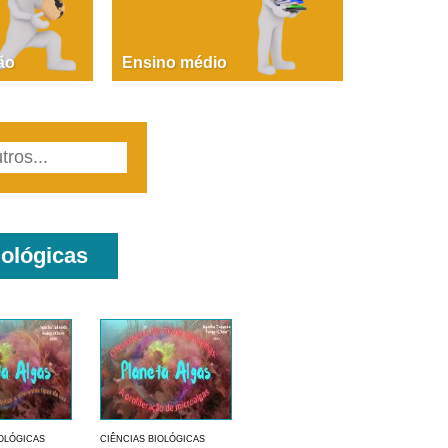
PAOLA GIUSTINA BACCIN
ire, fare, partire! Aula 1 – parte 1
ão
Ensino médio
iológicas
IOLÓGICAS
CIÊNCIAS BIOLÓGICAS