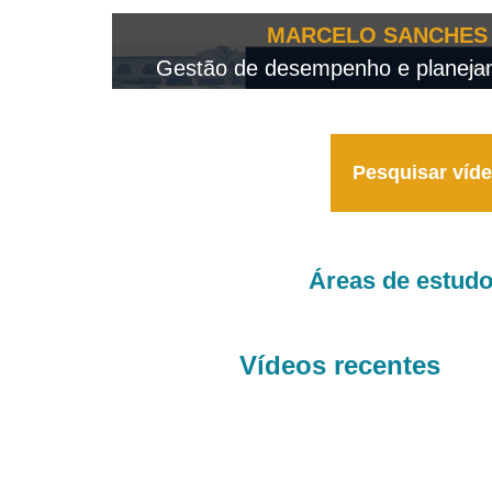
OTEO...
MARCELO SANCHES 
 - 2026
Gestão de desempenho e planejame
Pesquisar víd
Áreas de estud
Vídeos recentes