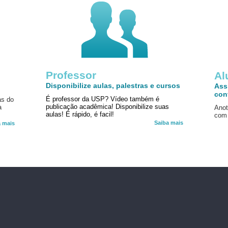
Professor
!
Al
Disponibilize aulas, palestras e cursos
Ass
con
É professor da USP? Vídeo também é
as do
publicação acadêmica! Disponibilize suas
a
Anot
aulas! É rápido, é facil!
com 
Saiba mais
a mais