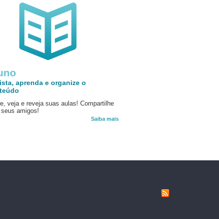
uno
ista, aprenda e organize o
teúdo
e, veja e reveja suas aulas! Compartilhe
seus amigos!
Saiba mais