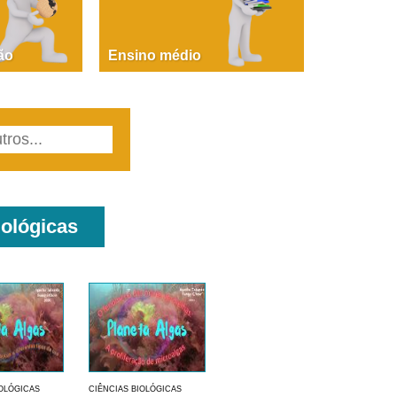
PAOLA GIUSTINA BACCIN
ire, fare, partire! Aula 1 – parte 1
ão
Ensino médio
iológicas
IOLÓGICAS
CIÊNCIAS BIOLÓGICAS