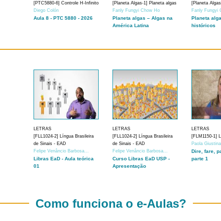
[PTC5880-6] Controle H-Infinito
[Planeta Algas-1] Planeta algas
[Planeta Algas
Diego Colón
Fanly Fungyi Chow Ho
Fanly Fungyi
Aula 8 - PTC 5880 - 2026
Planeta algas – Algas na
Planeta alg
América Latina
históricos
LETRAS
LETRAS
LETRAS
[FLL1024-2] Língua Brasileira
[FLL1024-2] Língua Brasileira
[FLM1150-1] Lí
de Sinais - EAD
de Sinais - EAD
Paola Giustin
Felipe Venâncio Barbosa...
Felipe Venâncio Barbosa...
Dire, fare, p
Libras EaD - Aula teórica
Curso Libras EaD USP -
parte 1
01
Apresentação
Como funciona o e-Aulas?