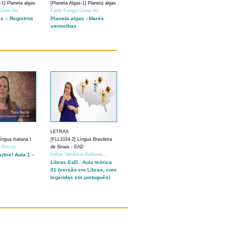
-1] Planeta algas
[Planeta Algas-1] Planeta algas
 Chow Ho
Fanly Fungyi Chow Ho
as – Registros
Planeta algas –Marés
vermelhas
LETRAS
ngua Italiana I
[FLL1024-2] Língua Brasileira
a Baccin
de Sinais - EAD
artire! Aula 1 –
Felipe Venâncio Barbosa...
Libras EaD - Aula teórica
01 (versão em Libras, com
legendas em português)