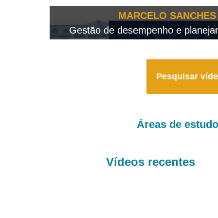
OTEO...
MARCELO SANCHES 
 - 2026
Gestão de desempenho e planejame
Pesquisar víd
Áreas de estud
Vídeos recentes