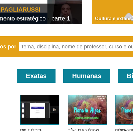
PAGLIARUSSI
nto estratégico - parte 1
D
Cultura e extens
eos por
o
Exatas
Humanas
B
ENG. ELÉTRICA...
CIÊNCIAS BIOLÓGICAS
CIÊNCIAS B