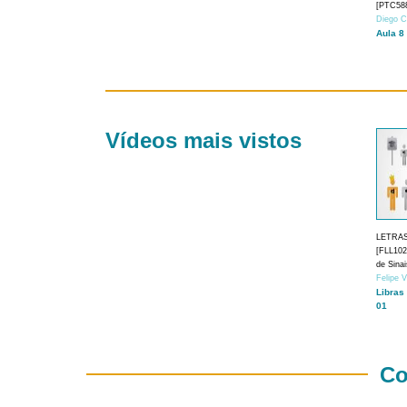
[PTC588
Diego C
Aula 8
Vídeos mais vistos
LETRA
[FLL1024
de Sina
Felipe 
Libras
01
Co