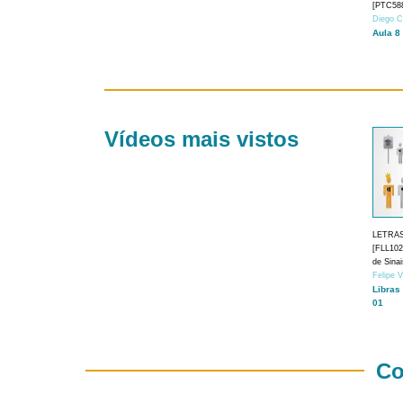
[PTC588
Diego C
Aula 8
Vídeos mais vistos
LETRA
[FLL1024
de Sina
Felipe 
Libras
01
Co