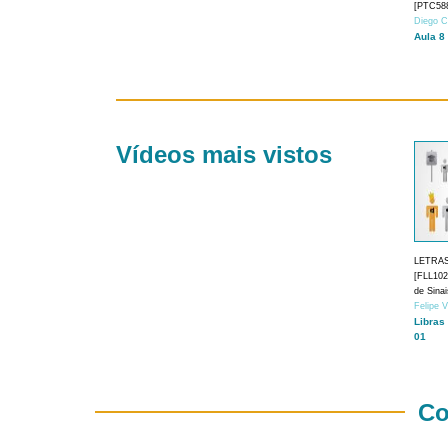
[PTC588
Diego C
Aula 8
Vídeos mais vistos
LETRA
[FLL1024
de Sina
Felipe 
Libras
01
Co