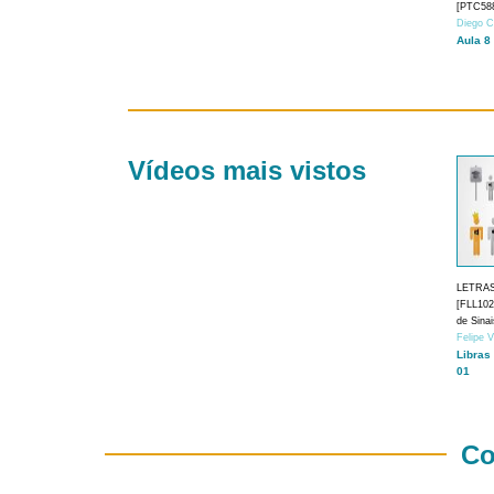
[PTC588
Diego C
Aula 8
Vídeos mais vistos
LETRA
[FLL1024
de Sina
Felipe 
Libras
01
Co