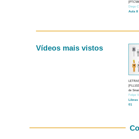
[PTC588
Diego C
Aula 8
Vídeos mais vistos
LETRA
[FLL1024
de Sina
Felipe 
Libras
01
Co