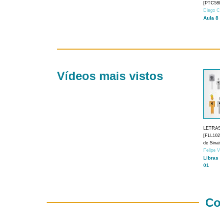
[PTC588
Diego C
Aula 8
Vídeos mais vistos
LETRA
[FLL1024
de Sina
Felipe 
Libras
01
Co