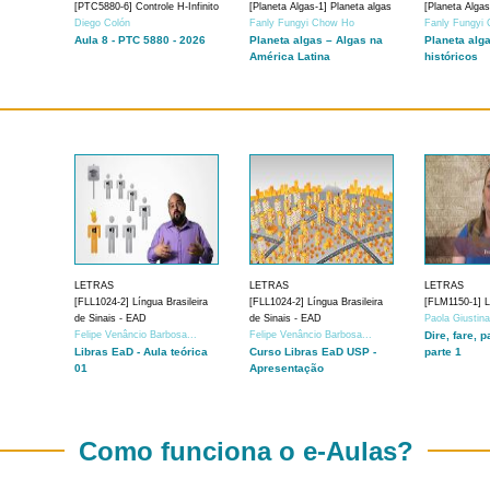
[PTC5880-6] Controle H-Infinito
[Planeta Algas-1] Planeta algas
[Planeta Algas
Diego Colón
Fanly Fungyi Chow Ho
Fanly Fungyi
Aula 8 - PTC 5880 - 2026
Planeta algas – Algas na
Planeta alg
América Latina
históricos
LETRAS
LETRAS
LETRAS
[FLL1024-2] Língua Brasileira
[FLL1024-2] Língua Brasileira
[FLM1150-1] Lí
de Sinais - EAD
de Sinais - EAD
Paola Giustin
Felipe Venâncio Barbosa...
Felipe Venâncio Barbosa...
Dire, fare, p
Libras EaD - Aula teórica
Curso Libras EaD USP -
parte 1
01
Apresentação
Como funciona o e-Aulas?