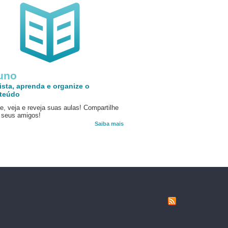
uno
ista, aprenda e organize o
teúdo
e, veja e reveja suas aulas! Compartilhe
seus amigos!
Saiba mais