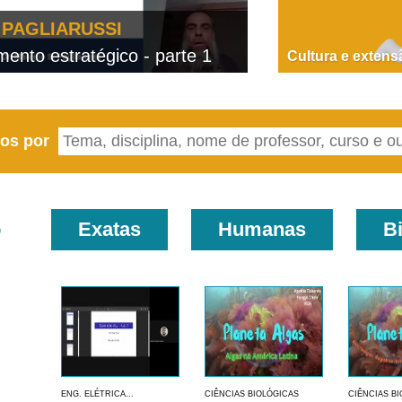
PAGLIARUSSI
nto estratégico - parte 1
D
Cultura e extens
eos por
o
Exatas
Humanas
B
ENG. ELÉTRICA...
CIÊNCIAS BIOLÓGICAS
CIÊNCIAS B