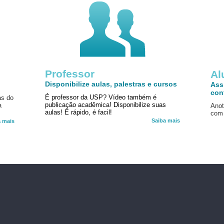
Professor
!
Al
Disponibilize aulas, palestras e cursos
Ass
con
É professor da USP? Vídeo também é
as do
publicação acadêmica! Disponibilize suas
a
Anot
aulas! É rápido, é facil!
com 
Saiba mais
a mais