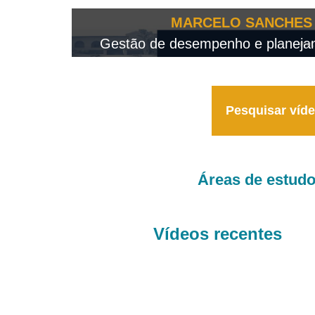
OTEO...
MARCELO SANCHES 
 - 2026
Gestão de desempenho e planejame
Pesquisar víd
Áreas de estud
Vídeos recentes