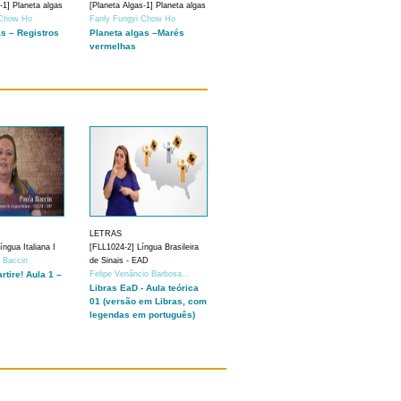
-1] Planeta algas
[Planeta Algas-1] Planeta algas
 Chow Ho
Fanly Fungyi Chow Ho
as – Registros
Planeta algas –Marés
vermelhas
LETRAS
ngua Italiana I
[FLL1024-2] Língua Brasileira
a Baccin
de Sinais - EAD
artire! Aula 1 –
Felipe Venâncio Barbosa...
Libras EaD - Aula teórica
01 (versão em Libras, com
legendas em português)