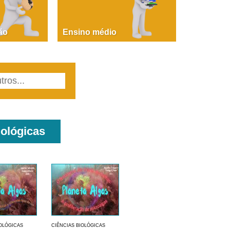
PAOLA GIUSTINA BACCIN
ire, fare, partire! Aula 1 – parte 1
ão
Ensino médio
iológicas
IOLÓGICAS
CIÊNCIAS BIOLÓGICAS