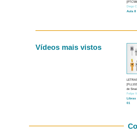
[PTC588
Diego C
Aula 8
Vídeos mais vistos
LETRA
[FLL1024
de Sina
Felipe 
Libras
01
Co