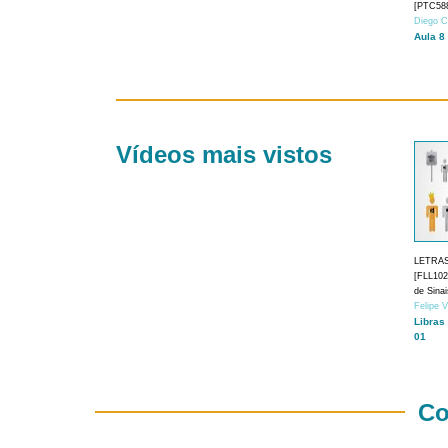
[PTC588
Diego C
Aula 8
Vídeos mais vistos
LETRA
[FLL1024
de Sina
Felipe 
Libras
01
Co