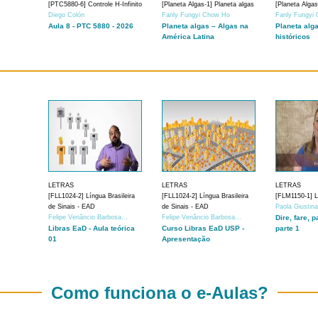
[PTC5880-6] Controle H-Infinito
[Planeta Algas-1] Planeta algas
[Planeta Algas
Diego Colón
Fanly Fungyi Chow Ho
Fanly Fungyi
Aula 8 - PTC 5880 - 2026
Planeta algas – Algas na
Planeta alg
América Latina
históricos
LETRAS
LETRAS
LETRAS
[FLL1024-2] Língua Brasileira
[FLL1024-2] Língua Brasileira
[FLM1150-1] Lí
de Sinais - EAD
de Sinais - EAD
Paola Giustin
Felipe Venâncio Barbosa...
Felipe Venâncio Barbosa...
Dire, fare, p
Libras EaD - Aula teórica
Curso Libras EaD USP -
parte 1
01
Apresentação
Como funciona o e-Aulas?