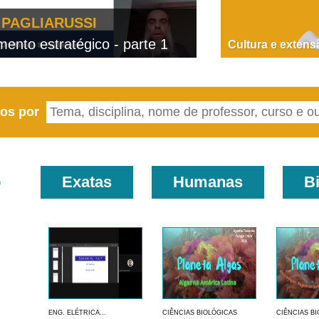
PAGLIARUSSI
nto estratégico - parte 1
D
Cultura e extens
eos por
o
Exatas
Humanas
B
ENG. ELÉTRICA...
CIÊNCIAS BIOLÓGICAS
CIÊNCIAS B