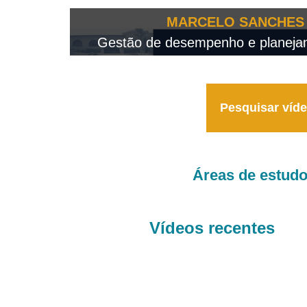
OTEO...
MARCELO SANCHES 
 - 2026
Gestão de desempenho e planejame
Pesquisar víd
Áreas de estud
Vídeos recentes