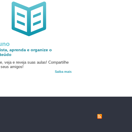
uno
ista, aprenda e organize o
teúdo
e, veja e reveja suas aulas! Compartilhe
seus amigos!
Saiba mais