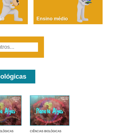
PAOLA GIUSTINA BACCIN
ire, fare, partire! Aula 1 – parte 1
ão
Ensino médio
iológicas
IOLÓGICAS
CIÊNCIAS BIOLÓGICAS