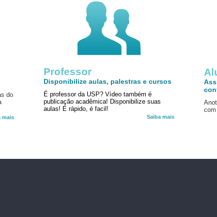
Professor
!
Al
Disponibilize aulas, palestras e cursos
Ass
con
É professor da USP? Vídeo também é
as do
publicação acadêmica! Disponibilize suas
a
Anot
aulas! É rápido, é facil!
com 
Saiba mais
a mais