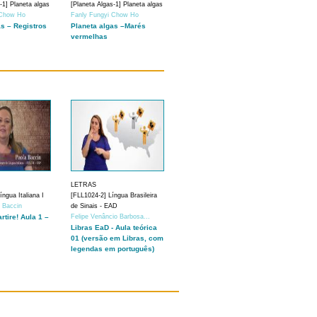
-1] Planeta algas
[Planeta Algas-1] Planeta algas
 Chow Ho
Fanly Fungyi Chow Ho
as – Registros
Planeta algas –Marés
vermelhas
LETRAS
ngua Italiana I
[FLL1024-2] Língua Brasileira
a Baccin
de Sinais - EAD
artire! Aula 1 –
Felipe Venâncio Barbosa...
Libras EaD - Aula teórica
01 (versão em Libras, com
legendas em português)