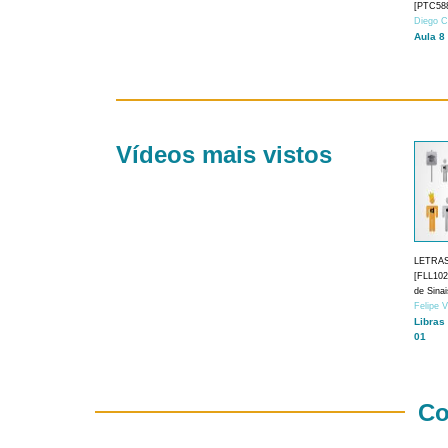
[PTC588
Diego C
Aula 8
Vídeos mais vistos
LETRA
[FLL1024
de Sina
Felipe 
Libras
01
Co