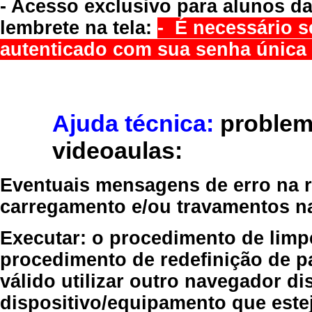
- Acesso exclusivo para alunos da
lembrete na tela:
- É necessário s
autenticado com sua senha única 
Ajuda técnica:
problem
videoaulas:
Eventuais mensagens de erro na re
carregamento e/ou travamentos n
Executar:
o procedimento de limp
procedimento de redefinição
de p
válido
utilizar outro navegador
dis
dispositivo/equipamento
que estej