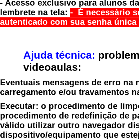
- Acesso exclusivo para alunos da
lembrete na tela:
- É necessário s
autenticado com sua senha única 
Ajuda técnica:
problem
videoaulas:
Eventuais mensagens de erro na re
carregamento e/ou travamentos n
Executar:
o procedimento de limp
procedimento de redefinição
de p
válido
utilizar outro navegador
dis
dispositivo/equipamento
que estej