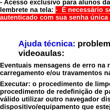
- Acesso exclusivo para alunos da
lembrete na tela:
- É necessário s
autenticado com sua senha única 
Ajuda técnica:
problem
videoaulas:
Eventuais mensagens de erro na re
carregamento e/ou travamentos n
Executar:
o procedimento de limp
procedimento de redefinição
de p
válido
utilizar outro navegador
dis
dispositivo/equipamento
que estej