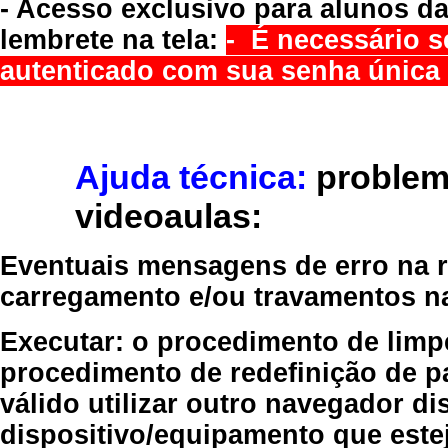
- Acesso exclusivo para alunos da
lembrete na tela:
- É necessário s
autenticado com sua senha única 
Ajuda técnica:
problem
videoaulas:
Eventuais mensagens de erro na re
carregamento e/ou travamentos n
Executar:
o procedimento de limp
procedimento de redefinição
de p
válido
utilizar outro navegador
dis
dispositivo/equipamento
que estej