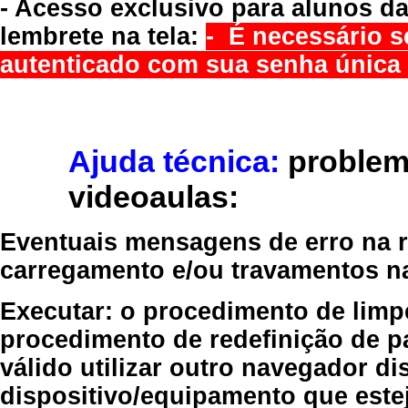
- Acesso exclusivo para alunos da
lembrete na tela:
- É necessário s
autenticado com sua senha única 
Ajuda técnica:
problem
videoaulas:
Eventuais mensagens de erro na re
carregamento e/ou travamentos n
Executar:
o procedimento de limp
procedimento de redefinição
de p
válido
utilizar outro navegador
dis
dispositivo/equipamento
que estej