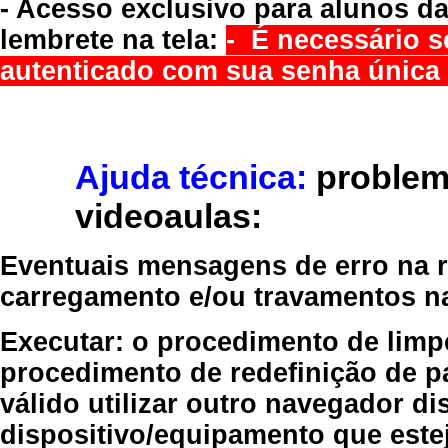
- Acesso exclusivo para alunos da
lembrete na tela:
- É necessário s
autenticado com sua senha única 
Ajuda técnica:
problem
videoaulas:
Eventuais mensagens de erro na re
carregamento e/ou travamentos n
Executar:
o procedimento de limp
procedimento de redefinição
de p
válido
utilizar outro navegador
dis
dispositivo/equipamento
que estej