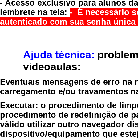
- Acesso exclusivo para alunos da
lembrete na tela:
- É necessário s
autenticado com sua senha única 
Ajuda técnica:
problem
videoaulas:
Eventuais mensagens de erro na re
carregamento e/ou travamentos n
Executar:
o procedimento de limp
procedimento de redefinição
de p
válido
utilizar outro navegador
dis
dispositivo/equipamento
que estej