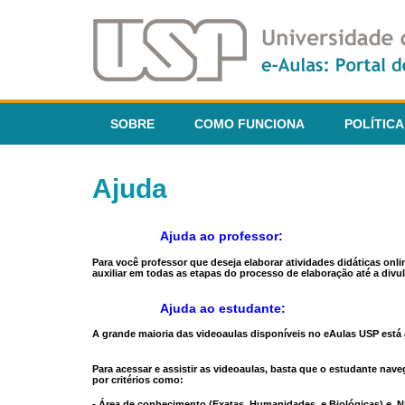
SOBRE
COMO FUNCIONA
POLÍTICA
Ajuda
Ajuda ao professor:
Para você professor que deseja elaborar atividades didáticas onl
auxiliar em todas as etapas do processo de elaboração até a divul
Ajuda ao estudante:
A grande maioria das videoaulas disponíveis no eAulas USP está a
Para acessar e assistir as videoaulas, basta que o estudante na
por critérios como:
- Área de conhecimento (Exatas, Humanidades, e Biológicas) e N