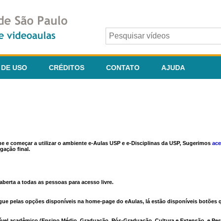
 DE USO
CRÉDITOS
CONTATO
AJUDA
ine e começar a utilizar o ambiente e-Aulas USP e e-Disciplinas da USP, Sugerimos
ace
gação final.
berta a todas as pessoas para acesso livre.
vegue pelas opções disponíveis na home-page do eAulas, lá estão disponíveis botõe
ível acadêmico (Ensino Médio, Graduação, Pós-Graduação, Cultura e Extensão, e Pes