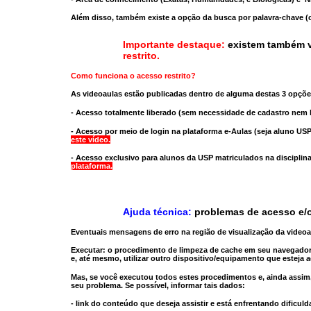
Além disso, também existe a opção da busca por palavra-chave (c
Importante destaque:
existem também v
restrito
.
Como funciona o acesso restrito?
As videoaulas estão publicadas dentro de alguma destas 3 opçõe
- Acesso totalmente liberado
(sem necessidade de cadastro nem l
- Acesso por meio de login na plataforma e-Aulas
(seja aluno USP
este vídeo.
- Acesso exclusivo para alunos da USP matriculados na disciplin
plataforma.
Ajuda técnica:
problemas de acesso e/o
Eventuais mensagens de erro na região de visualização da video
Executar:
o procedimento de limpeza de cache
em seu navegador
e, até mesmo,
utilizar outro dispositivo/equipamento
que esteja a
Mas, se você executou todos estes procedimentos e, ainda assim,
seu problema. Se possível, informar tais dados:
- link do conteúdo que deseja assistir e está enfrentando dificuld