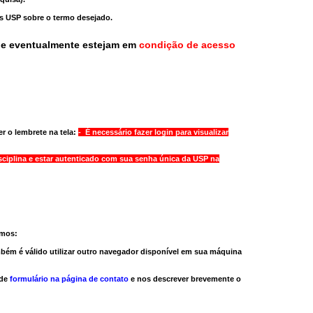
as USP sobre o termo desejado.
ue eventualmente estejam em
condição de acesso
r o lembrete na tela:
- É necessário fazer login para visualizar
sciplina e estar autenticado com sua senha única da USP na
amos:
bém é válido
utilizar outro navegador
disponível em sua máquina
 de
formulário na página de contato
e nos descrever brevemente o