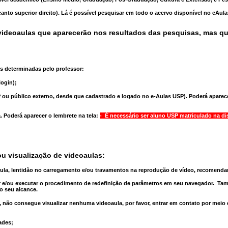
anto superior direito). Lá é possível pesquisar em todo o acervo disponível no eAul
ideoaulas que aparecerão nos resultados das pesquisas, mas q
s determinadas pelo professor:
ogin);
 ou público externo, desde que cadastrado e logado no e-Aulas USP). Poderá aparece
a
. Poderá aparecer o lembrete na tela:
- É necessário ser aluno USP matriculado na di
u visualização de videoaulas:
aula, lentidão no carregamento e/ou travamentos na reprodução de vídeo, recomend
 e/ou executar o
procedimento de redefinição
de parâmetros em seu navegador.
Tam
o seu alcance.
 não consegue visualizar nenhuma videoaula, por favor, entrar em contato por meio
ades;