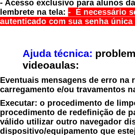
- Acesso exclusivo para alunos da
lembrete na tela:
- É necessário s
autenticado com sua senha única 
Ajuda técnica:
problem
videoaulas:
Eventuais mensagens de erro na re
carregamento e/ou travamentos n
Executar:
o procedimento de limp
procedimento de redefinição
de p
válido
utilizar outro navegador
dis
dispositivo/equipamento
que estej