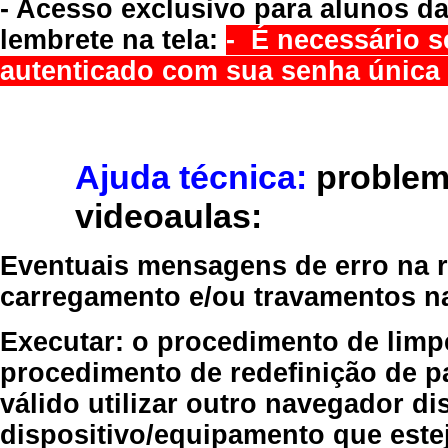
- Acesso exclusivo para alunos da
lembrete na tela:
- É necessário s
autenticado com sua senha única 
Ajuda técnica:
problem
videoaulas:
Eventuais mensagens de erro na re
carregamento e/ou travamentos n
Executar:
o procedimento de limp
procedimento de redefinição
de p
válido
utilizar outro navegador
dis
dispositivo/equipamento
que estej