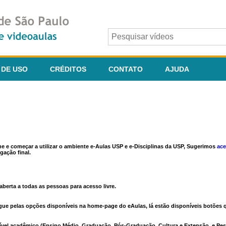
 DE USO
CRÉDITOS
CONTATO
AJUDA
ine e começar a utilizar o ambiente e-Aulas USP e e-Disciplinas da USP, Sugerimos
ace
gação final.
berta a todas as pessoas para acesso livre.
vegue pelas opções disponíveis na home-page do eAulas, lá estão disponíveis botõe
ível acadêmico (Ensino Médio, Graduação, Pós-Graduação, Cultura e Extensão, e Pes