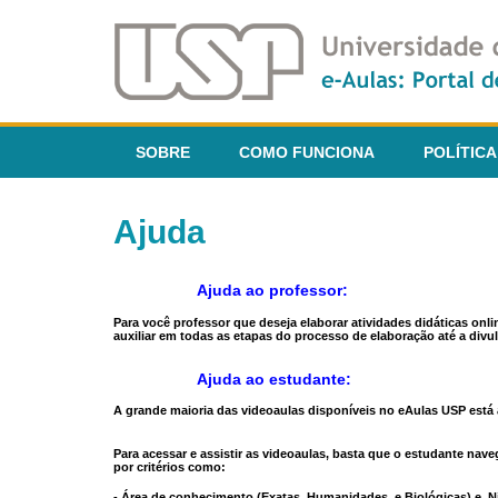
SOBRE
COMO FUNCIONA
POLÍTICA
Ajuda
Ajuda ao professor:
Para você professor que deseja elaborar atividades didáticas onl
auxiliar em todas as etapas do processo de elaboração até a divul
Ajuda ao estudante:
A grande maioria das videoaulas disponíveis no eAulas USP está a
Para acessar e assistir as videoaulas, basta que o estudante na
por critérios como:
- Área de conhecimento (Exatas, Humanidades, e Biológicas) e N