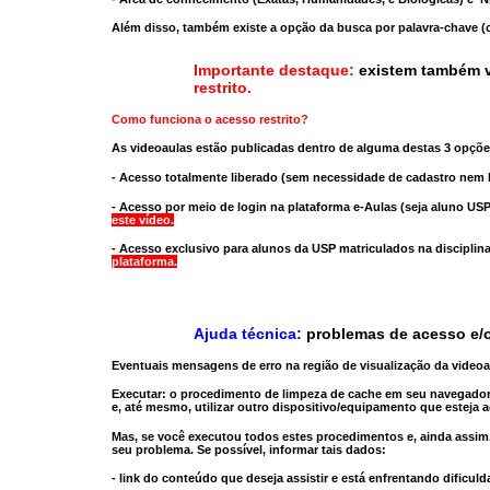
Além disso, também existe a opção da busca por palavra-chave (c
Importante destaque:
existem também v
restrito
.
Como funciona o acesso restrito?
As videoaulas estão publicadas dentro de alguma destas 3 opçõe
- Acesso totalmente liberado
(sem necessidade de cadastro nem l
- Acesso por meio de login na plataforma e-Aulas
(seja aluno USP
este vídeo.
- Acesso exclusivo para alunos da USP matriculados na disciplin
plataforma.
Ajuda técnica:
problemas de acesso e/o
Eventuais mensagens de erro na região de visualização da video
Executar:
o procedimento de limpeza de cache
em seu navegador
e, até mesmo,
utilizar outro dispositivo/equipamento
que esteja a
Mas, se você executou todos estes procedimentos e, ainda assim,
seu problema. Se possível, informar tais dados:
- link do conteúdo que deseja assistir e está enfrentando dificuld