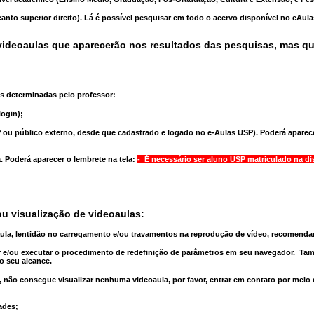
anto superior direito). Lá é possível pesquisar em todo o acervo disponível no eAul
ideoaulas que aparecerão nos resultados das pesquisas, mas q
s determinadas pelo professor:
ogin);
 ou público externo, desde que cadastrado e logado no e-Aulas USP). Poderá aparece
a
. Poderá aparecer o lembrete na tela:
- É necessário ser aluno USP matriculado na di
u visualização de videoaulas:
aula, lentidão no carregamento e/ou travamentos na reprodução de vídeo, recomend
 e/ou executar o
procedimento de redefinição
de parâmetros em seu navegador.
Tam
o seu alcance.
 não consegue visualizar nenhuma videoaula, por favor, entrar em contato por meio
ades;