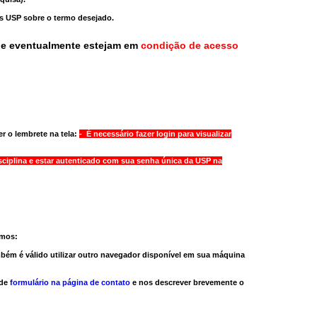
as USP sobre o termo desejado.
ue eventualmente estejam em
condição de acesso
r o lembrete na tela:
- É necessário fazer login para visualizar
sciplina e estar autenticado com sua senha única da USP na
amos:
bém é válido
utilizar outro navegador
disponível em sua máquina
 de
formulário na página de contato
e nos descrever brevemente o