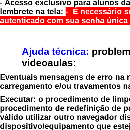
- Acesso exclusivo para alunos da
lembrete na tela:
- É necessário s
autenticado com sua senha única 
Ajuda técnica:
problem
videoaulas:
Eventuais mensagens de erro na re
carregamento e/ou travamentos n
Executar:
o procedimento de limp
procedimento de redefinição
de p
válido
utilizar outro navegador
dis
dispositivo/equipamento
que estej