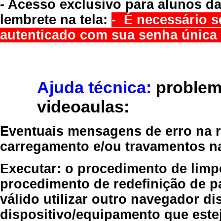
- Acesso exclusivo para alunos da
lembrete na tela:
- É necessário s
autenticado com sua senha única 
Ajuda técnica:
problem
videoaulas:
Eventuais mensagens de erro na re
carregamento e/ou travamentos n
Executar:
o procedimento de limp
procedimento de redefinição
de p
válido
utilizar outro navegador
dis
dispositivo/equipamento
que estej